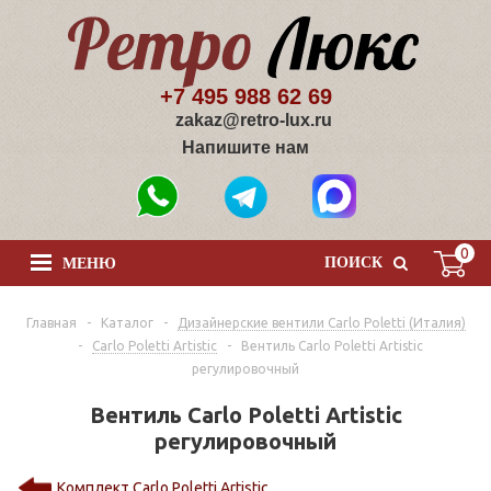
+7 495 988 62 69
zakaz@retro-lux.ru
Напишите нам
0
ПОИСК
МЕНЮ
Главная
-
Каталог
-
Дизайнерские вентили Сarlo Poletti (Италия)
-
Carlo Poletti Artistic
-
Вентиль Carlo Poletti Artistic
регулировочный
Вентиль Carlo Poletti Artistic
регулировочный
Комплект Carlo Poletti Artistic