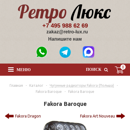
+7 495 988 62 69
zakaz@retro-lux.ru
Напишите нам
0
ПОИСК
МЕНЮ
Главная
-
Каталог
-
Чугунные радиаторы Fakora (Польша)
-
Fakora Baroque
-
Fakora Baroque
Fakora Baroque
Fakora Dragon
Fakora Art Nouveau