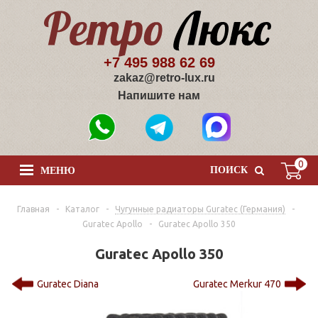
+7 495 988 62 69
zakaz@retro-lux.ru
Напишите нам
0
ПОИСК
МЕНЮ
Главная
-
Каталог
-
Чугунные радиаторы Guratec (Германия)
-
Guratec Apollo
-
Guratec Apollo 350
Guratec Apollo 350
Guratec Diana
Guratec Merkur 470