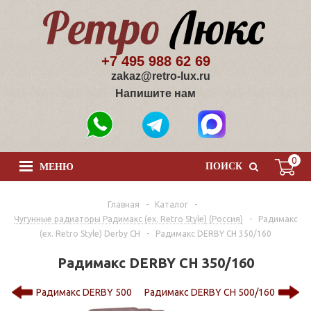
+7 495 988 62 69
zakaz@retro-lux.ru
Напишите нам
0
ПОИСК
МЕНЮ
Главная
-
Каталог
-
Чугунные радиаторы Радимакс (ex. Retro Style) (Россия)
-
Радимакс
(ex. Retro Style) Derby CH
-
Радимакс DERBY CH 350/160
Радимакс DERBY CH 350/160
Радимакс DERBY 500
Радимакс DERBY CH 500/160