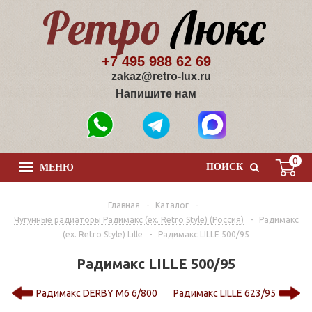
+7 495 988 62 69
zakaz@retro-lux.ru
Напишите нам
0
ПОИСК
МЕНЮ
Главная
-
Каталог
-
Чугунные радиаторы Радимакс (ex. Retro Style) (Россия)
-
Радимакс
(ex. Retro Style) Lille
-
Радимакс LILLE 500/95
Радимакс LILLE 500/95
Радимакс DERBY M6 6/800
Радимакс LILLE 623/95