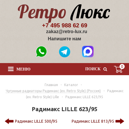
+7 495 988 62 69
zakaz@retro-lux.ru
Напишите нам
0
ПОИСК
МЕНЮ
Главная
-
Каталог
-
Чугунные радиаторы Радимакс (ex. Retro Style) (Россия)
-
Радимакс
(ex. Retro Style) Lille
-
Радимакс LILLE 623/95
Радимакс LILLE 623/95
Радимакс LILLE 500/95
Радимакс LILLE 813/95