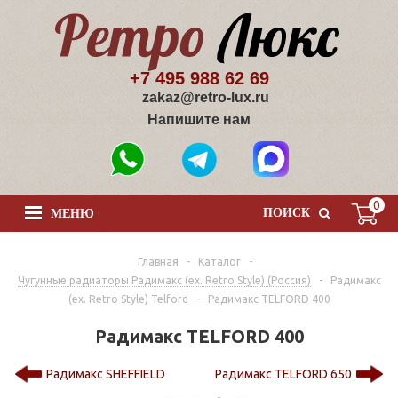
+7 495 988 62 69
zakaz@retro-lux.ru
Напишите нам
0
ПОИСК
МЕНЮ
Главная
-
Каталог
-
Чугунные радиаторы Радимакс (ex. Retro Style) (Россия)
-
Радимакс
(ex. Retro Style) Telford
-
Радимакс TELFORD 400
Радимакс TELFORD 400
Радимакс SHEFFIELD
Радимакс TELFORD 650