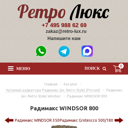
+7 495 988 62 69
zakaz@retro-lux.ru
Напишите нам
0
ПОИСК
МЕНЮ
Главная
-
Каталог
-
Чугунные радиаторы Радимакс (ex. Retro Style) (Россия)
-
Радимакс
(ex. Retro Style) Windsor
-
Радимакс WINDSOR 800
Радимакс WINDSOR 800
Радимакс WINDSOR 350
Радимакс Grotescco 500/180