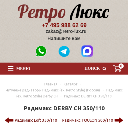
+7 495 988 62 69
zakaz@retro-lux.ru
Напишите нам
0
ПОИСК
МЕНЮ
Главная
-
Каталог
-
Чугунные радиаторы Радимакс (ex. Retro Style) (Россия)
-
Радимакс
(ex. Retro Style) Derby CH
-
Радимакс DERBY CH 350/110
Радимакс DERBY CH 350/110
Радимакс Loft 350/110
Радимакс TOULON 500/110