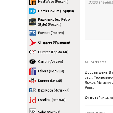
HeatWave (Россия)
Demir Dokum (Турция)
Радимакс (ex. Retro
Style) (Россия)
Exemet (Россия)
Chappee (Франция)
Guratec (Германия)
Carron (Англия)
16 НОЯБРЯ 2023
Fakora (Польша)
Добрый день. В 
себя. Терпеливо
Konner (Китай)
Люксе. Магазин с
Раиса
Baxi Roca (Испания)
Ответ:
Раиса, д
Fondital (Италия)
Velar (Россия)