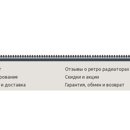
г
Отзывы о ретро радиаторах
рование
Скидки и акции
 и доставка
Гарантия, обмен и возврат
рам
Новости
 и обзоры
Вопрос-ответ
умы
Радиаторы лофт
Декоративные радиаторы
Чугунные дизайн радиаторы