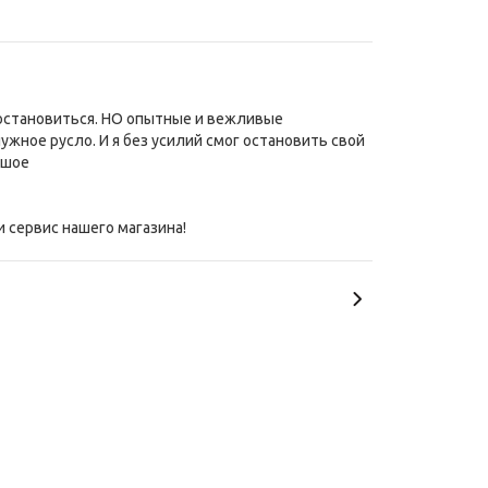
е остановиться. НО опытные и вежливые
жное русло. И я без усилий смог остановить свой
ьшое
и сервис нашего магазина!