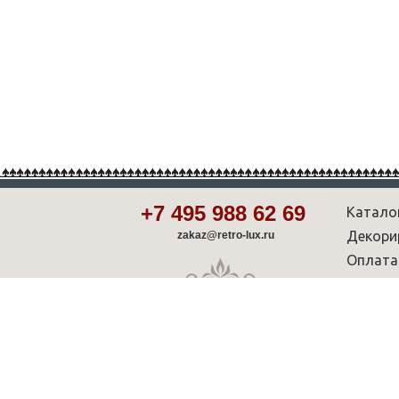
+7 495 988 62 69
Катало
Декори
zakaz@retro-lux.ru
Оплата
Партнё
Советы
Шоу-р