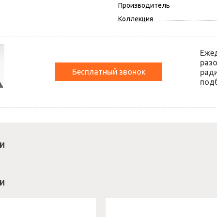
Производитель
Коллекция
Еже
разо
Бесплатный звонок
ради
подб
й
и
и