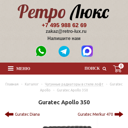
+7 495 988 62 69
zakaz@retro-lux.ru
Напишите нам
0
ПОИСК
МЕНЮ
Главная
-
Каталог
-
Чугунные радиаторы в стиле лофт
-
Guratec
Apollo
-
Guratec Apollo 350
Guratec Apollo 350
Guratec Diana
Guratec Merkur 470