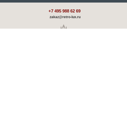
+7 495 988 62 69
zakaz@retro-lux.ru
Каталог
Декорирование
Оплата и доставка
Партнёрам
Советы и обзоры
Шоу-румы
Отзывы о ретро радиаторах
Скидки и акции