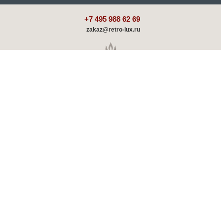
+7 495 988 62 69
zakaz@retro-lux.ru
Каталог
Декорирование
Оплата и доставка
Партнёрам
Советы и обзоры
Шоу-румы
Отзывы о ретро радиаторах
Скидки и акции