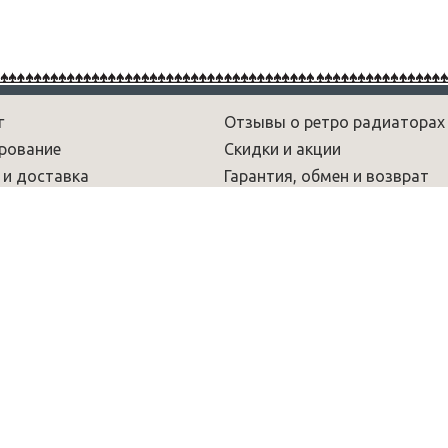
г
Отзывы о ретро радиаторах
рование
Скидки и акции
 и доставка
Гарантия, обмен и возврат
рам
Новости
 и обзоры
Вопрос-ответ
умы
Радиаторы лофт
Декоративные радиаторы
Чугунные дизайн радиаторы
аторов. Информация на сайте Retro-lux.ru носит ознакомительный
ой положениями ст. 437 ГК РФ.