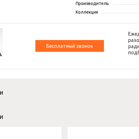
Производитель
Коллекция
Еже
разо
Бесплатный звонок
ради
подб
й
и
и