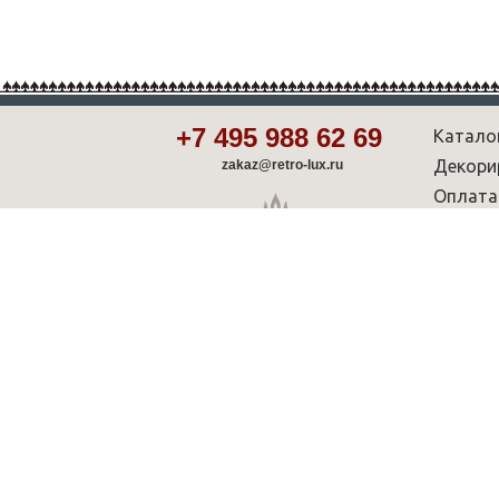
+7 495 988 62 69
Катало
Декори
zakaz@retro-lux.ru
Оплата
Партнё
Советы
Шоу-р
© Retro-Lux.ru — интернет-магазин чугунных ретро ради
характер и не является публичной офертой, определяем
2007 - 2026