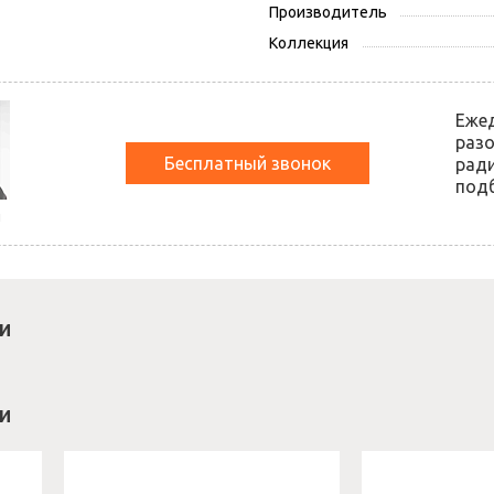
Производитель
Коллекция
Еже
разо
Бесплатный звонок
ради
подб
й
и
и