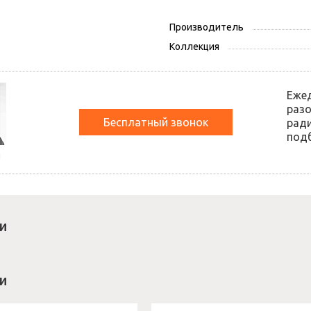
Производитель
Коллекция
Еже
разо
Бесплатный звонок
ради
подб
й
и
и