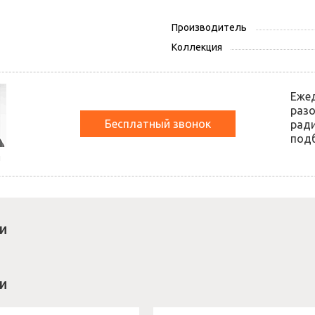
Производитель
Коллекция
Еже
разо
Бесплатный звонок
ради
подб
й
и
и