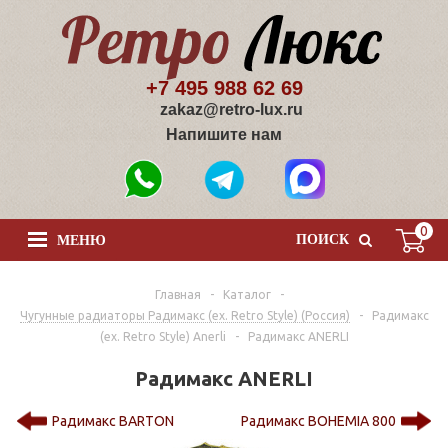
+7 495 988 62 69
zakaz@retro-lux.ru
Напишите нам
0
ПОИСК
МЕНЮ
Главная
-
Каталог
-
Чугунные радиаторы Радимакс (ex. Retro Style) (Россия)
-
Радимакс
(ex. Retro Style) Anerli
-
Радимакс ANERLI
Радимакс ANERLI
Радимакс BARTON
Радимакс BOHEMIA 800