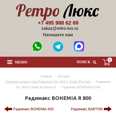
+7 495 988 62 69
zakaz@retro-lux.ru
Напишите нам
0
ПОИСК
МЕНЮ
Главная
-
Каталог
-
Чугунные радиаторы Радимакс (ex. Retro Style) (Россия)
-
Радимакс
(ex. Retro Style) Bohemia R
-
Радимакс BOHEMIA R 800
Радимакс BOHEMIA R 800
Радимакс BOHEMIA 450
Радимакс BARTON