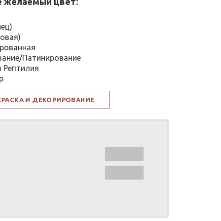
 желаемый цвет:
нец)
овая)
рованная
вание/Патинирование
а Рептилия
р
КРАСКА И ДЕКОРИРОВАНИЕ