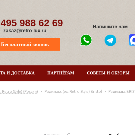
 495 988 62 69
Напишите нам
zakaz@retro-lux.ru
Бесплатный звонок
ТА И ДОСТАВКА
ПАРТНЁРАМ
СОВЕТЫ И ОБЗОРЫ
Retro Style) (Россия)
-
Радимакс (ex. Retro Style) Bristol
-
Радимакс BRIS