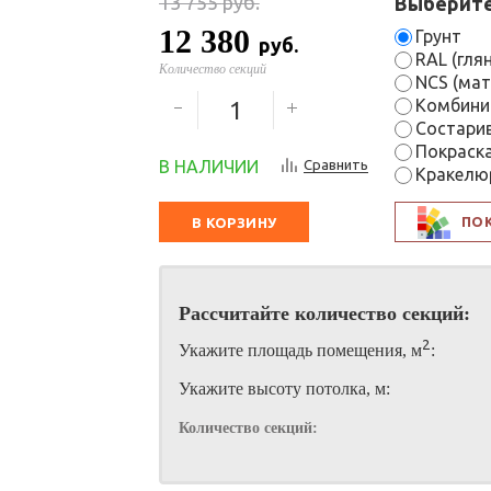
13 755
руб.
Выберите
12 380
Грунт
руб.
RAL (гля
Количество секций
NCS (мат
Комбини
Состари
Покраск
В НАЛИЧИИ
Сравнить
Кракелю
ПО
В КОРЗИНУ
Рассчитайте количество секций:
2
Укажите площадь помещения, м
:
Укажите высоту потолка, м:
Количество секций: