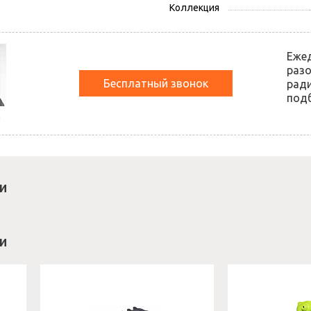
Коллекция
Еже
разо
Бесплатный звонок
ради
подб
й
и
и