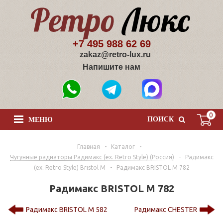
+7 495 988 62 69
zakaz@retro-lux.ru
Напишите нам
0
ПОИСК
МЕНЮ
Главная
-
Каталог
-
Чугунные радиаторы Радимакс (ex. Retro Style) (Россия)
-
Радимакс
(ex. Retro Style) Bristol M
-
Радимакс BRISTOL M 782
Радимакс BRISTOL M 782
Радимакс BRISTOL M 582
Радимакс CHESTER