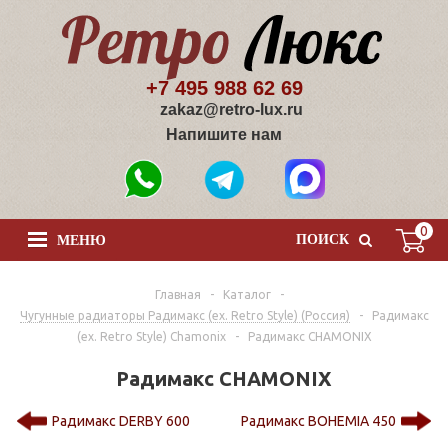
+7 495 988 62 69
zakaz@retro-lux.ru
Напишите нам
0
ПОИСК
МЕНЮ
Главная
-
Каталог
-
Чугунные радиаторы Радимакс (ex. Retro Style) (Россия)
-
Радимакс
(ex. Retro Style) Chamonix
-
Радимакс CHAMONIX
Радимакс CHAMONIX
Радимакс DERBY 600
Радимакс BOHEMIA 450