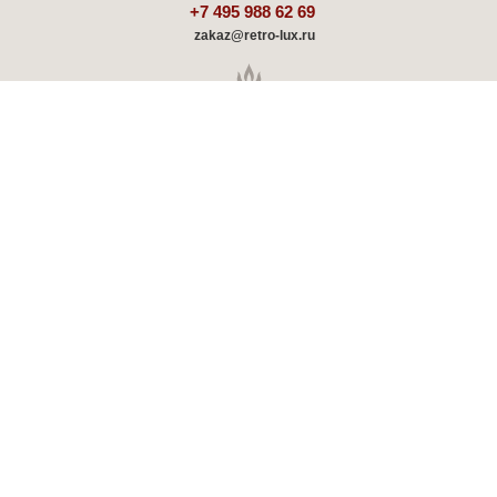
+7 495 988 62 69
zakaz@retro-lux.ru
Каталог
Декорирование
Оплата и доставка
Партнёрам
Советы и обзоры
Шоу-румы
Отзывы о ретро радиаторах
Скидки и акции
Гарантия, обмен и возврат
Новости