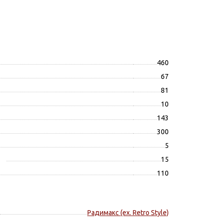
460
67
81
10
143
300
5
15
110
Радимакс (ex. Retro Style)