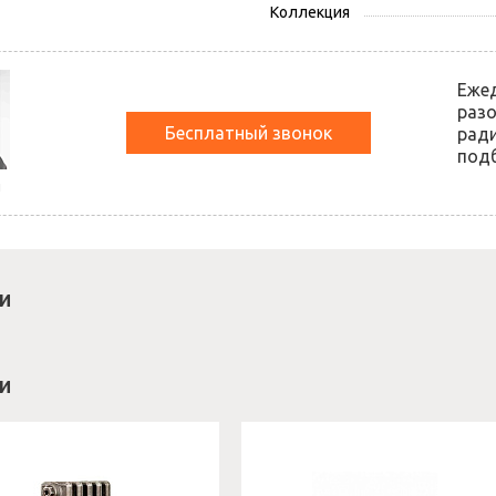
Коллекция
Еже
разо
Бесплатный звонок
ради
подб
й
и
и