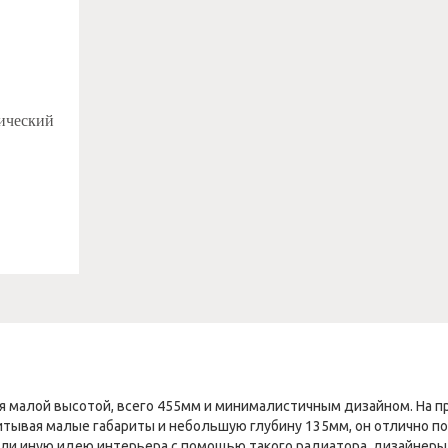
тический
я малой высотой, всего 455мм и минималистичным дизайном. На пр
Учитывая малые габариты и небольшую глубину 135мм, он отлично
или иную идею интерьера с помощью такого радиатора, дизайнеры 