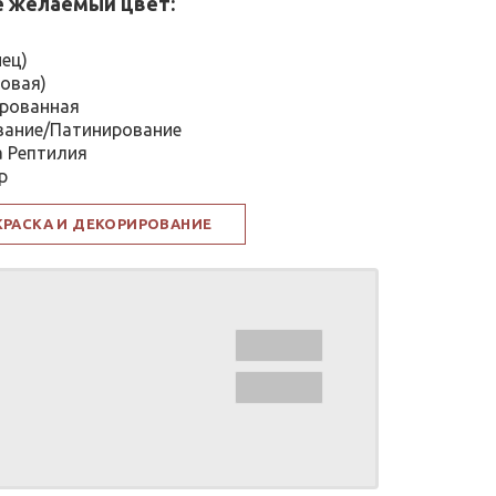
 желаемый цвет:
нец)
овая)
рованная
вание/Патинирование
а Рептилия
р
КРАСКА И ДЕКОРИРОВАНИЕ