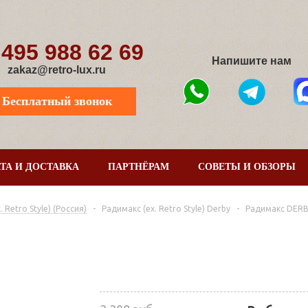
 495 988 62 69
Напишите нам
zakaz@retro-lux.ru
Бесплатный звонок
ТА И ДОСТАВКА
ПАРТНЁРАМ
СОВЕТЫ И ОБЗОРЫ
Retro Style) (Россия)
-
Радимакс (ex. Retro Style) Derby
-
Радимакс DERB