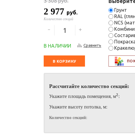
3 308
руб.
Выберите
2 977
Грунт
руб.
RAL (гля
Количество секций
NCS (мат
Комбини
Состари
Покраск
В НАЛИЧИИ
Сравнить
Кракелю
ПО
В КОРЗИНУ
Рассчитайте количество секций:
2
Укажите площадь помещения, м
:
Укажите высоту потолка, м:
Количество секций: