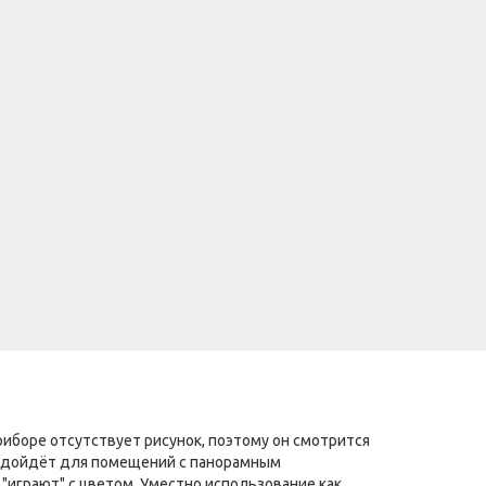
иборе отсутствует рисунок, поэтому он смотрится
 подойдёт для помещений с панорамным
"играют" с цветом. Уместно использование как