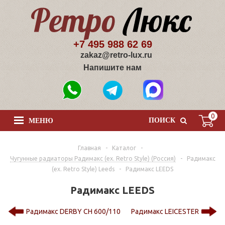
+7 495 988 62 69
zakaz@retro-lux.ru
Напишите нам
0
ПОИСК
МЕНЮ
Главная
-
Каталог
-
Чугунные радиаторы Радимакс (ex. Retro Style) (Россия)
-
Радимакс
(ex. Retro Style) Leeds
-
Радимакс LEEDS
Радимакс LEEDS
Радимакс DERBY CH 600/110
Радимакс LEICESTER