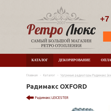
+7
КАТАЛОГ
ДЕКОРИРОВАНИЕ
ОПЛА
Главная
-
Каталог
-
Чугунные радиаторы Радимакс (ex. 
Радимакс OXFORD
Радимакс LEICESTER