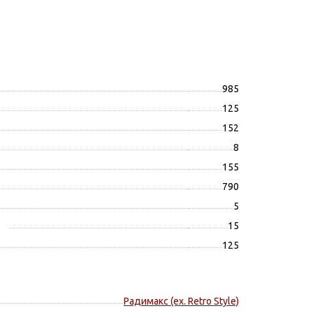
985
125
152
8
155
790
5
15
125
Радимакс (ex. Retro Style)