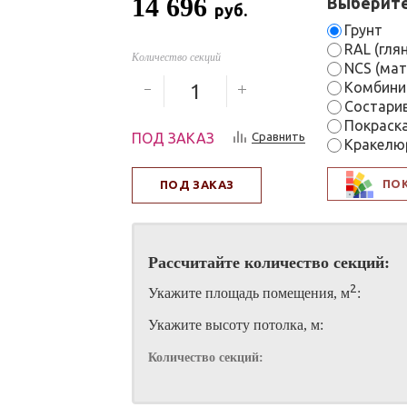
14 696
Выберите
руб.
Грунт
RAL (гля
Количество секций
NCS (мат
Комбини
Состари
Покраск
ПОД ЗАКАЗ
Сравнить
Кракелю
ПО
ПОД ЗАКАЗ
Рассчитайте количество секций:
2
Укажите площадь помещения, м
:
Укажите высоту потолка, м:
Количество секций: