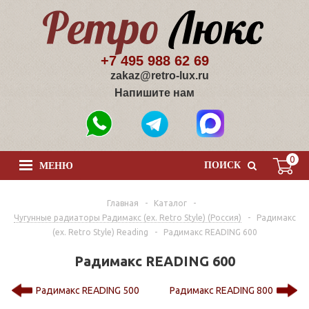
+7 495 988 62 69
zakaz@retro-lux.ru
Напишите нам
0
ПОИСК
МЕНЮ
Главная
-
Каталог
-
Чугунные радиаторы Радимакс (ex. Retro Style) (Россия)
-
Радимакс
(ex. Retro Style) Reading
-
Радимакс READING 600
Радимакс READING 600
Радимакс READING 500
Радимакс READING 800