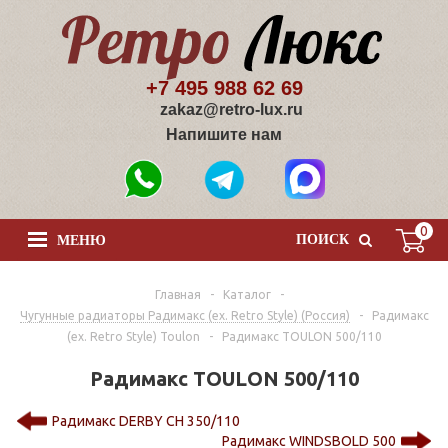
+7 495 988 62 69
zakaz@retro-lux.ru
Напишите нам
0
ПОИСК
МЕНЮ
Главная
-
Каталог
-
Чугунные радиаторы Радимакс (ex. Retro Style) (Россия)
-
Радимакс
(ex. Retro Style) Toulon
-
Радимакс TOULON 500/110
Радимакс TOULON 500/110
Радимакс DERBY CH 350/110
Радимакс WINDSBOLD 500