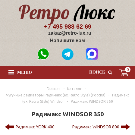
+7 495 988 62 69
zakaz@retro-lux.ru
Напишите нам
0
ПОИСК
МЕНЮ
Главная
-
Каталог
-
Чугунные радиаторы Радимакс (ex. Retro Style) (Россия)
-
Радимакс
(ex. Retro Style) Windsor
-
Радимакс WINDSOR 350
Радимакс WINDSOR 350
Радимакс YORK 400
Радимакс WINDSOR 800