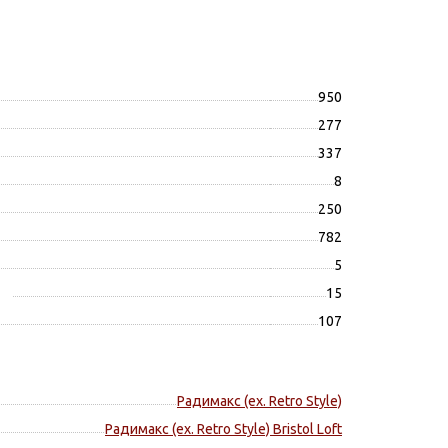
950
277
337
8
250
782
5
15
107
Радимакс (ex. Retro Style)
Радимакс (ex. Retro Style) Bristol Loft