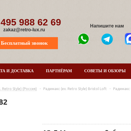
 495 988 62 69
Напишите нам
zakaz@retro-lux.ru
Бесплатный звонок
ТА И ДОСТАВКА
ПАРТНЁРАМ
СОВЕТЫ И ОБЗОРЫ
Retro Style) (Россия)
-
Радимакс (ex. Retro Style) Bristol Loft
-
Радимакс 
82