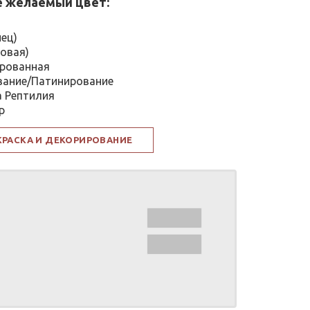
 желаемый цвет:
нец)
овая)
рованная
вание/Патинирование
а Рептилия
р
КРАСКА И ДЕКОРИРОВАНИЕ