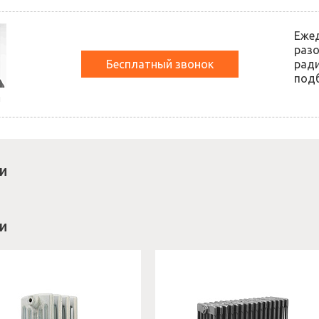
Еже
разо
Бесплатный звонок
ради
подб
й
и
и