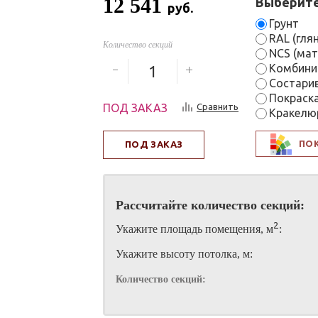
12 541
Выберите
руб.
Грунт
RAL (гля
Количество секций
NCS (мат
Комбини
Состари
Покраск
ПОД ЗАКАЗ
Сравнить
Кракелю
ПО
ПОД ЗАКАЗ
Рассчитайте количество секций:
2
Укажите площадь помещения, м
:
Укажите высоту потолка, м:
Количество секций: