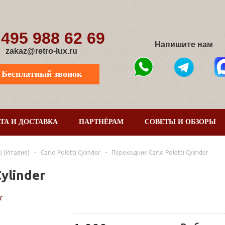
 495 988 62 69
Напишите нам
zakaz@retro-lux.ru
Бесплатный звонок
ТА И ДОСТАВКА
ПАРТНЁРАМ
СОВЕТЫ И ОБЗОРЫ
i (Италия)
-
Carlo Poletti Cylinder
-
Переходник Carlo Poletti Cylinder
ylinder
r