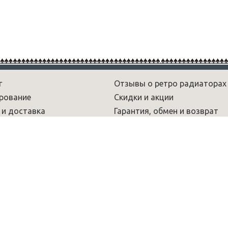
г
Отзывы о ретро радиаторах
рование
Скидки и акции
 и доставка
Гарантия, обмен и возврат
рам
Новости
 и обзоры
Вопрос-ответ
умы
Радиаторы лофт
Декоративные радиаторы
Чугунные дизайн радиаторы
аторов. Информация на сайте Retro-lux.ru носит ознакомительный
ой положениями ст. 437 ГК РФ.