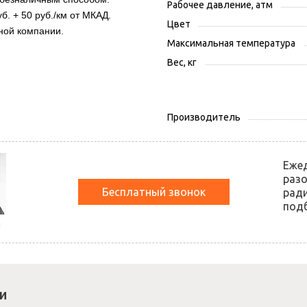
Рабочее давление, атм
б. + 50 руб./км от МКАД.
Цвет
ной компании.
Максимальная температура
Вес, кг
Производитель
Еже
разо
Бесплатный звонок
ради
подб
й
и