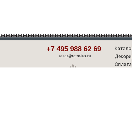
+7 495 988 62 69
Катало
Декори
zakaz@retro-lux.ru
Оплата
Партнё
Советы
Шоу-р
© Retro-Lux.ru — интернет-магазин чугунных ретро ради
характер и не является публичной офертой, определяем
2007 - 2026