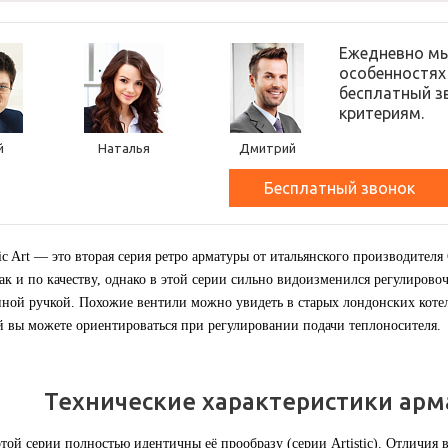
Ежедневно мы
особенностях
бесплатный з
критериям.
й
Наталья
Дмитрий
Бесплатный звонок
ssic Art — это вторая серия ретро арматуры от итальянского производител
так и по качеству, однако в этой серии сильно видоизменился регулиров
нной ручкой. Похожие вентили можно увидеть в старых лондонских коте
й вы можете ориентироваться при регулировании подачи теплоносителя.
Технические характеристики арма
той серии полностью идентичны её прообразу (серии Artistic). Отличия в