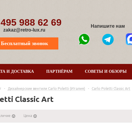
 495 988 62 69
Напишите нам
zakaz@retro-lux.ru
Бесплатный звонок
ТА И ДОСТАВКА
ПАРТНЁРАМ
СОВЕТЫ И ОБЗОРЫ
г
-
Дизайнерские вентили Сarlo Poletti (Италия)
-
Carlo Poletti Classic Art
etti Classic Art
аличие
Цена