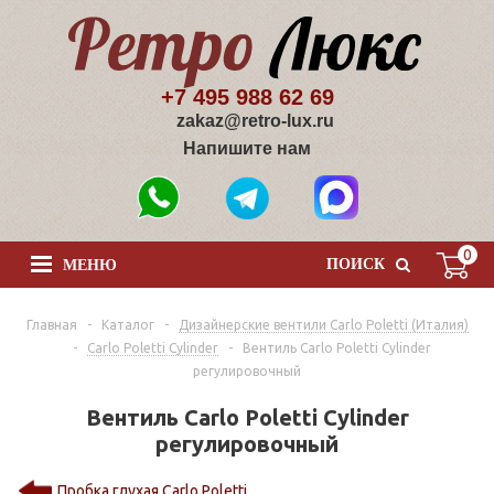
+7 495 988 62 69
zakaz@retro-lux.ru
Напишите нам
0
ПОИСК
МЕНЮ
Главная
-
Каталог
-
Дизайнерские вентили Сarlo Poletti (Италия)
-
Carlo Poletti Cylinder
-
Вентиль Carlo Poletti Cylinder
регулировочный
Вентиль Carlo Poletti Cylinder
регулировочный
Пробка глухая Carlo Poletti