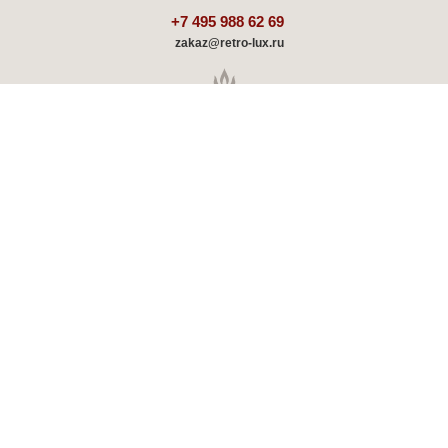
+7 495 988 62 69
zakaz@retro-lux.ru
Каталог
Декорирование
Оплата и доставка
Партнёрам
Советы и обзоры
Шоу-румы
Отзывы о ретро радиаторах
Скидки и акции
Гарантия, обмен и возврат