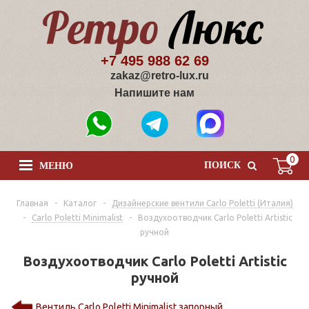
+7 495 988 62 69
zakaz@retro-lux.ru
Напишите нам
0
ПОИСК
МЕНЮ
Главная
-
Каталог
-
Дизайнерские вентили Сarlo Poletti (Италия)
-
Carlo Poletti Minimalist
-
Воздухоотводчик Carlo Poletti Artistic
ручной
Воздухоотводчик Carlo Poletti Artistic
ручной
Вентиль Carlo Poletti Minimalist запорный