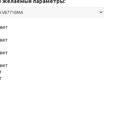
 желаемые параметры:
вет
вет
вет
вет
т
т