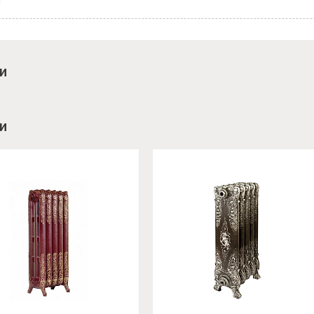
й
и
и