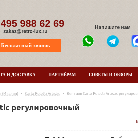
 495 988 62 69
Напишите нам
zakaz@retro-lux.ru
Бесплатный звонок
ТА И ДОСТАВКА
ПАРТНЁРАМ
СОВЕТЫ И ОБЗОРЫ
i (Италия)
-
Carlo Poletti Artistic
-
Вентиль Carlo Poletti Artistic регулир
istic регулировочный