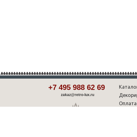
+7 495 988 62 69
Катало
Декори
zakaz@retro-lux.ru
Оплата
Партнё
Советы
Шоу-р