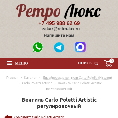
+7 495 988 62 69
zakaz@retro-lux.ru
Напишите нам
0
ПОИСК
МЕНЮ
Главная
-
Каталог
-
Дизайнерские вентили Сarlo Poletti (Италия)
-
Carlo Poletti Artistic
-
Вентиль Carlo Poletti Artistic
регулировочный
Вентиль Carlo Poletti Artistic
регулировочный
Комплект Carlo Poletti Artistic