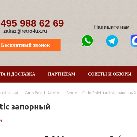
 495 988 62 69
Напишите нам
zakaz@retro-lux.ru
Бесплатный звонок
ТА И ДОСТАВКА
ПАРТНЁРАМ
СОВЕТЫ И ОБЗОРЫ
i (Италия)
-
Carlo Poletti Artistic
-
Вентиль Carlo Poletti Artistic запорный
stic запорный
й