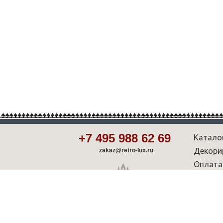
+7 495 988 62 69
Катало
Декори
zakaz@retro-lux.ru
Оплата
Партнё
Советы
Шоу-р