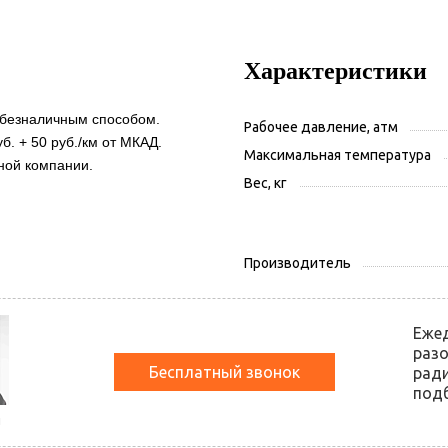
Характеристики
 безналичным способом.
Рабочее давление, атм
б. + 50 руб./км от МКАД.
Максимальная температура
ной компании.
Вес, кг
Производитель
Еже
разо
Бесплатный звонок
ради
подб
й