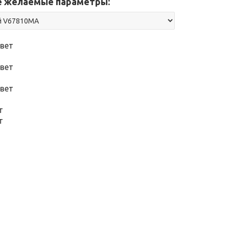
 желаемые параметры:
вет
вет
вет
т
т