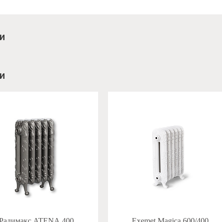
и
и
Радимакс ATENA 400
Exemet Magica 600/400