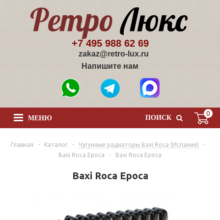
+7 495 988 62 69
zakaz@retro-lux.ru
Напишите нам
0
ПОИСК
МЕНЮ
Главная
-
Каталог
-
Чугунные радиаторы Baxi Roca (Испания)
-
Baxi Roca Epoca
-
Baxi Roca Epoca
Baxi Roca Epoca