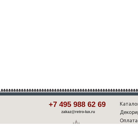
+7 495 988 62 69
Катало
Декори
zakaz@retro-lux.ru
Оплата
Партнё
Советы