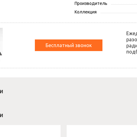
Производитель
Коллекция
Еже
разо
Бесплатный звонок
ради
подб
й
и
и