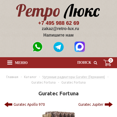
+7 495 988 62 69
zakaz@retro-lux.ru
Напишите нам
0
ПОИСК
МЕНЮ
Главная
-
Каталог
-
Чугунные радиаторы Guratec (Германия)
-
Guratec Fortuna
-
Guratec Fortuna
Guratec Fortuna
Guratec Apollo 970
Guratec Jupiter