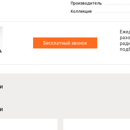
Производитель
Коллекция
Еже
разо
Бесплатный звонок
ради
подб
й
и
и