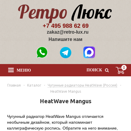
+7 495 988 62 69
zakaz@retro-lux.ru
Напишите нам
0
ПОИСК
МЕНЮ
Главная
-
Каталог
-
Чугунные радиаторы HeatWave (Россия)
-
HeatWave Mangus
HeatWave Mangus
Чугунный радиатор HeatWave Mangus отличается
необычным дизайном, который напоминает
каллиграфическую роспись. Обратите на него внимание,