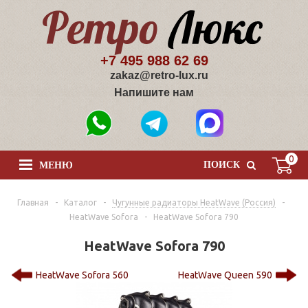
+7 495 988 62 69
zakaz@retro-lux.ru
Напишите нам
0
ПОИСК
МЕНЮ
Главная
-
Каталог
-
Чугунные радиаторы HeatWave (Россия)
-
HeatWave Sofora
-
HeatWave Sofora 790
HeatWave Sofora 790
HeatWave Sofora 560
HeatWave Queen 590