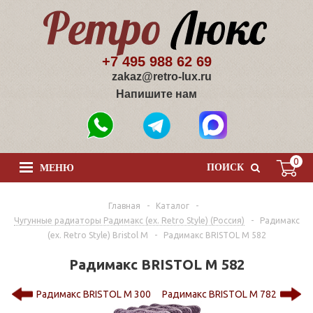
+7 495 988 62 69
zakaz@retro-lux.ru
Напишите нам
0
ПОИСК
МЕНЮ
Главная
-
Каталог
-
Чугунные радиаторы Радимакс (ex. Retro Style) (Россия)
-
Радимакс
(ex. Retro Style) Bristol M
-
Радимакс BRISTOL M 582
Радимакс BRISTOL M 582
Радимакс BRISTOL M 300
Радимакс BRISTOL M 782