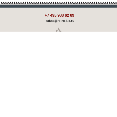
+7 495 988 62 69
zakaz@retro-lux.ru
Каталог
Декорирование
Оплата и доставка
Партнёрам
Советы и обзоры
Шоу-румы
Отзывы о ретро радиаторах
Скидки и акции