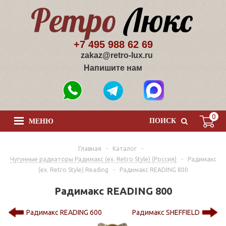
+7 495 988 62 69
zakaz@retro-lux.ru
Напишите нам
0
ПОИСК
МЕНЮ
Главная
-
Каталог
-
Чугунные радиаторы Радимакс (ex. Retro Style) (Россия)
-
Радимакс
(ex. Retro Style) Reading
-
Радимакс READING 800
Радимакс READING 800
Радимакс READING 600
Радимакс SHEFFIELD