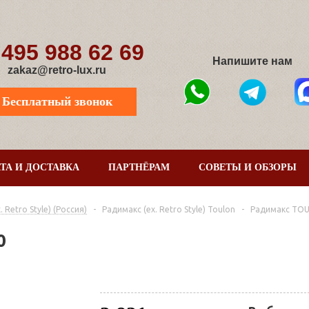
 495 988 62 69
Напишите нам
zakaz@retro-lux.ru
Бесплатный звонок
ТА И ДОСТАВКА
ПАРТНЁРАМ
СОВЕТЫ И ОБЗОРЫ
Retro Style) (Россия)
-
Радимакс (ex. Retro Style) Toulon
-
Радимакс TOU
0