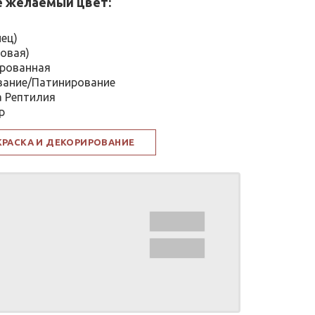
 желаемый цвет:
нец)
овая)
рованная
вание/Патинирование
а Рептилия
р
КРАСКА И ДЕКОРИРОВАНИЕ