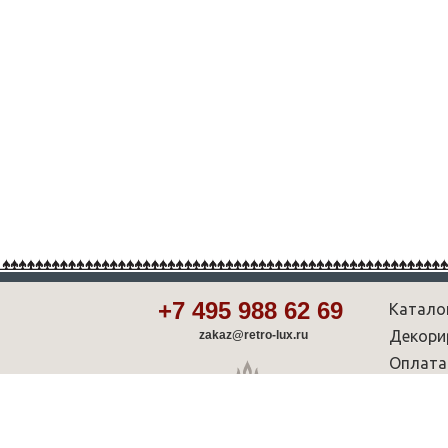
+7 495 988 62 69
Катало
Декори
zakaz@retro-lux.ru
Оплата
Партнё
Советы
Шоу-р