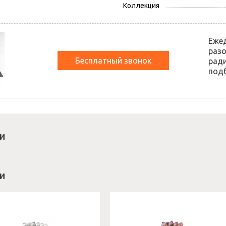
Коллекция
Еже
разо
Бесплатный звонок
ради
подб
й
и
и