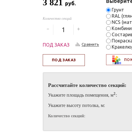
3 821
Выберите
руб.
Грунт
RAL (гля
Количество секций
NCS (мат
Комбини
Состари
Покраск
ПОД ЗАКАЗ
Сравнить
Кракелю
ПО
ПОД ЗАКАЗ
Рассчитайте количество секций:
2
Укажите площадь помещения, м
:
Укажите высоту потолка, м:
Количество секций: