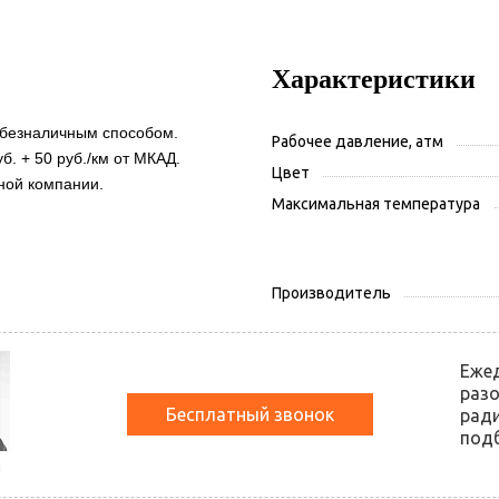
Характеристики
 безналичным способом.
Рабочее давление, атм
б. + 50 руб./км от МКАД.
Цвет
ной компании.
Максимальная температура
Производитель
Еже
разо
Бесплатный звонок
ради
подб
й