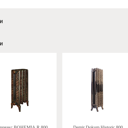
и
и
димакс BOHEMIA R 800
Demir Dokum Historic 800