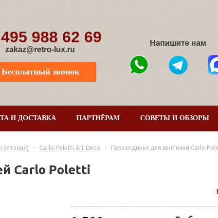
 495 988 62 69
Напишите нам
zakaz@retro-lux.ru
Бесплатный звонок
ТА И ДОСТАВКА
ПАРТНЁРАМ
СОВЕТЫ И ОБЗОРЫ
i (Италия)
-
Carlo Poletti Art Deco
-
Переходники для вентилей Carlo Pole
 Carlo Poletti