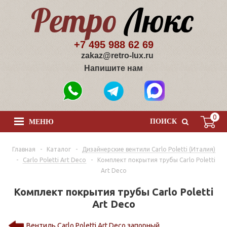
+7 495 988 62 69
zakaz@retro-lux.ru
Напишите нам
0
ПОИСК
МЕНЮ
Главная
-
Каталог
-
Дизайнерские вентили Сarlo Poletti (Италия)
-
Carlo Poletti Art Deco
-
Комплект покрытия трубы Carlo Poletti
Art Deco
Комплект покрытия трубы Carlo Poletti
Art Deco
Вентиль Carlo Poletti Art Deco запорный