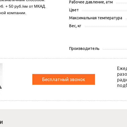
Рабочее давление, атм
б. + 50 руб./км от МКАД.
Цвет
ной компании.
Максимальная температура
Вес, кг
Производитель
Еже
разо
Бесплатный звонок
ради
подб
й
и