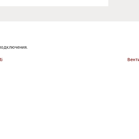
подключения.
ti
Венти