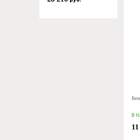
Вен
В 
11