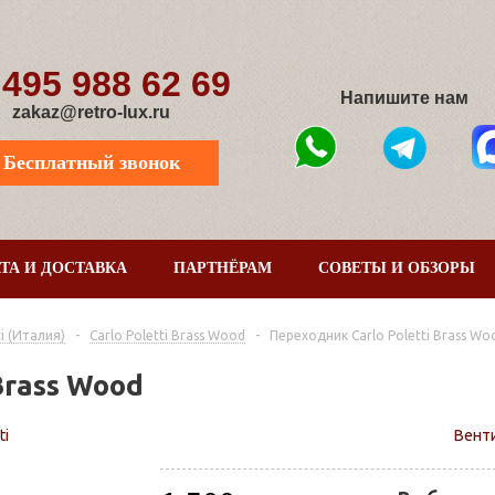
 495 988 62 69
Напишите нам
zakaz@retro-lux.ru
Бесплатный звонок
ТА И ДОСТАВКА
ПАРТНЁРАМ
СОВЕТЫ И ОБЗОРЫ
i (Италия)
-
Carlo Poletti Brass Wood
-
Переходник Carlo Poletti Brass Wo
Brass Wood
ti
Венти