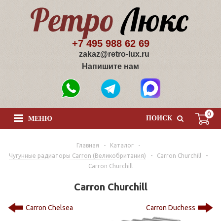
+7 495 988 62 69
zakaz@retro-lux.ru
Напишите нам
0
ПОИСК
МЕНЮ
Главная
-
Каталог
-
Чугунные радиаторы Carron (Великобритания)
-
Carron Churchill
-
Carron Churchill
Carron Churchill
Carron Chelsea
Carron Duchess